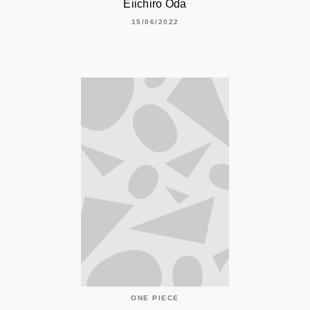
Eiichiro Oda
15/06/2022
ONE PIECE