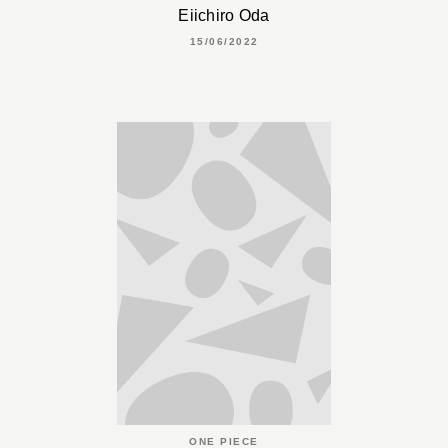
Eiichiro Oda
15/06/2022
ONE PIECE