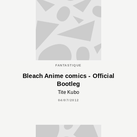
FANTASTIQUE
Bleach Anime comics - Official
Bootleg
Tite Kubo
04/07/2012