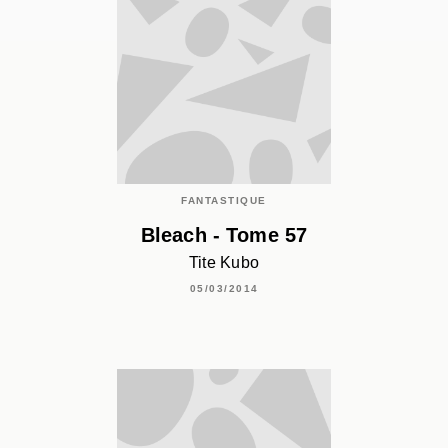
FANTASTIQUE
Bleach - Tome 57
Tite Kubo
05/03/2014