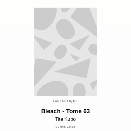
FANTASTIQUE
Bleach - Tome 63
Tite Kubo
06/05/2015