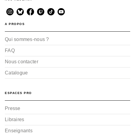
A PROPOS
Qui sommes-nous ?
FAQ
Nous contacter
Catalogue
ESPACES PRO
Presse
Libraires
Enseignants