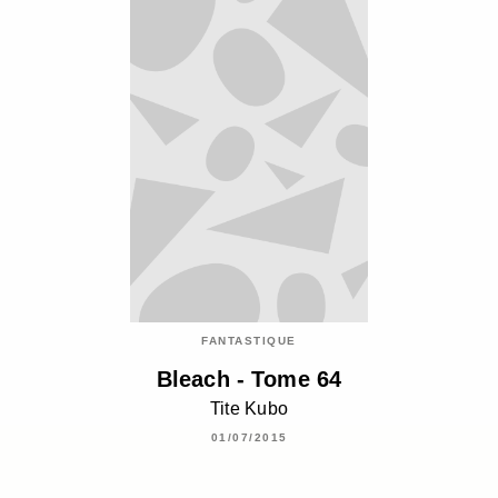
FANTASTIQUE
Bleach - Tome 64
Tite Kubo
01/07/2015