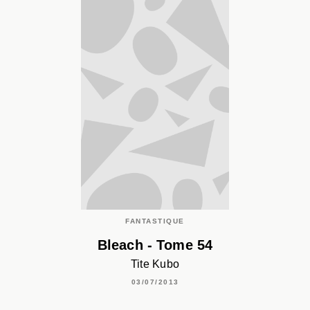
FANTASTIQUE
Bleach - Tome 54
Tite Kubo
03/07/2013