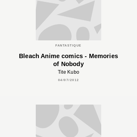
FANTASTIQUE
Bleach Anime comics - Memories
of Nobody
Tite Kubo
04/07/2012