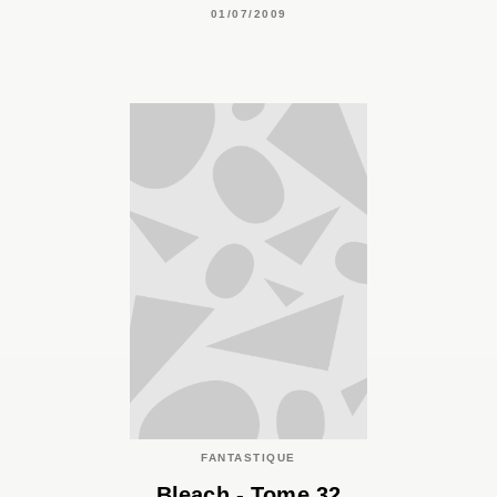
01/07/2009
FANTASTIQUE
Bleach - Tome 32