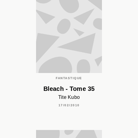
FANTASTIQUE
Bleach - Tome 35
Tite Kubo
17/02/2010