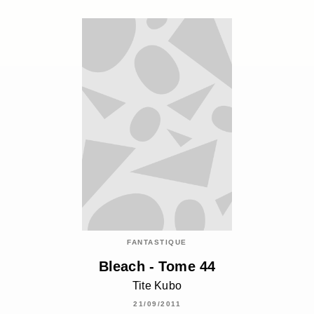
FANTASTIQUE
Bleach - Tome 44
Tite Kubo
21/09/2011