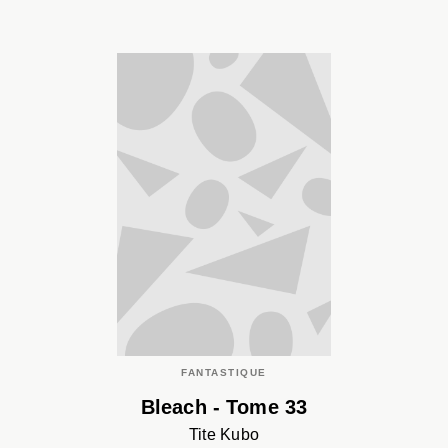
FANTASTIQUE
Bleach - Tome 33
Tite Kubo