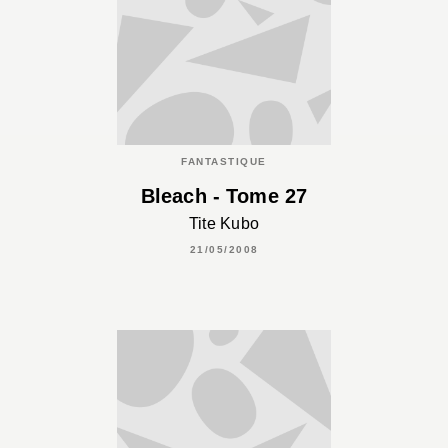
FANTASTIQUE
Bleach - Tome 27
Tite Kubo
21/05/2008