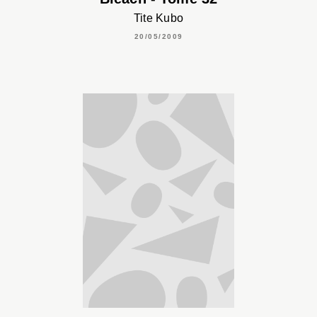
Tite Kubo
20/05/2009