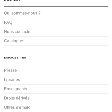
A PROPOS
Qui sommes-nous ?
FAQ
Nous contacter
Catalogue
ESPACES PRO
Presse
Libraires
Enseignants
Droits dérivés
Offres d'emploi