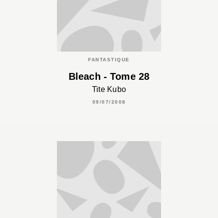
FANTASTIQUE
Bleach - Tome 28
Tite Kubo
09/07/2008