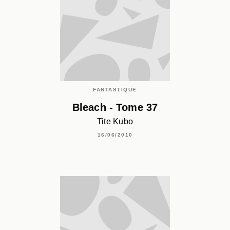
FANTASTIQUE
Bleach - Tome 37
Tite Kubo
16/06/2010