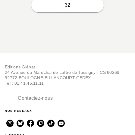
32
Editions Glénat
24 Avenue du Maréchal de Lattre de Tassigny - CS 80269
92772 BOULOGNE-BILLANCOURT CEDEX
Tel : 01.41.46.11.11
Contactez-nous
NOS RÉSEAUX