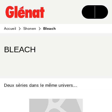
MENU
RECHERCHE
CONTENU
PIED DE PAGE
Accueil
Shonen
Bleach
BLEACH
Deux séries dans le même univers...