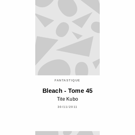
FANTASTIQUE
Bleach - Tome 45
Tite Kubo
30/11/2011