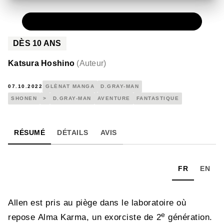
PAPIER
7,20 €
DÈS
10
ANS
Katsura Hoshino
(
Auteur
)
07.10.2022
GLÉNAT MANGA
D.GRAY-MAN
SHONEN
>
D.GRAY-MAN
AVENTURE
FANTASTIQUE
RÉSUMÉ
DÉTAILS
AVIS
FR
EN
Allen est pris au piège dans le laboratoire où
e
repose Alma Karma, un exorciste de 2
génération.