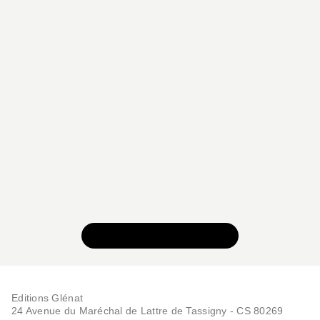
VOIR TOUTE LA SÉRIE
Editions Glénat
24 Avenue du Maréchal de Lattre de Tassigny - CS 80269