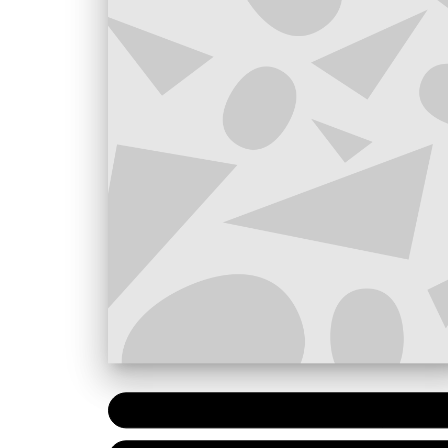
PAPIER
7,20 €