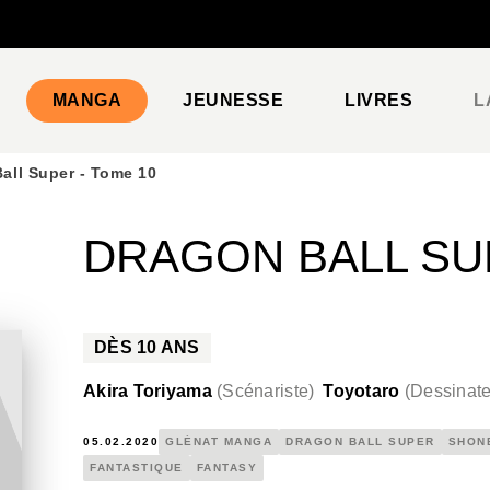
PIED DE PAGE
MANGA
JEUNESSE
LIVRES
L
all Super - Tome 10
DRAGON BALL SUP
DÈS
10
ANS
Akira Toriyama
(
Scénariste
)
Toyotaro
(
Dessinate
05.02.2020
GLÉNAT MANGA
DRAGON BALL SUPER
SHON
FANTASTIQUE
FANTASY