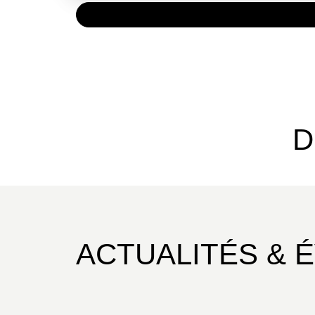
PAPIER
7,20 €
D
ACTUALITÉS & 