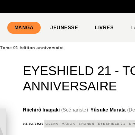
PIED DE PAGE
MANGA
JEUNESSE
LIVRES
L
 Tome 01 édition anniversaire
EYESHIELD 21 - T
ANNIVERSAIRE
Riichirô Inagaki
(
Scénariste
)
Yûsuke Murata
(
De
04.03.2026
GLÉNAT MANGA
SHONEN
EYESHIELD 21
SP