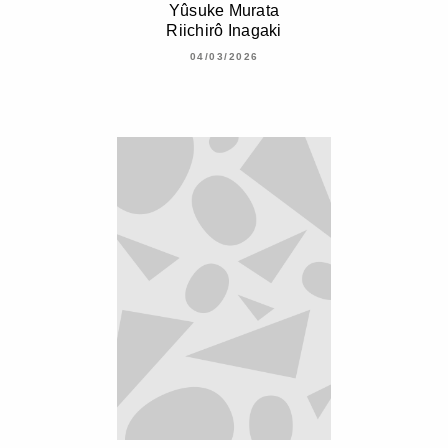
Yûsuke Murata
Riichirô Inagaki
04/03/2026