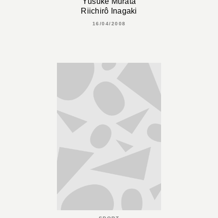
Yûsuke Murata
Riichirô Inagaki
16/04/2008