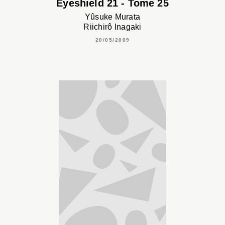
Eyeshield 21 - Tome 25
Yûsuke Murata
Riichirô Inagaki
20/05/2009