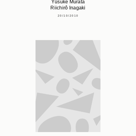
Yûsuke Murata
Riichirô Inagaki
20/10/2010