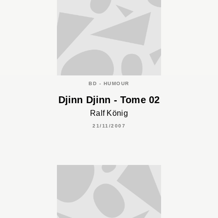
BD - HUMOUR
Djinn Djinn - Tome 02
Ralf König
21/11/2007