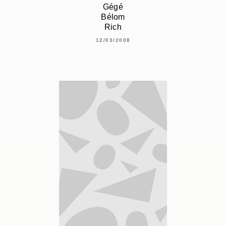
Gégé
Bélom
Rich
12/03/2008