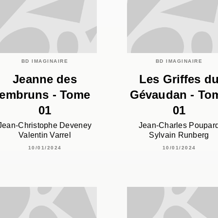
BD IMAGINAIRE
BD IMAGINAIRE
Jeanne des
Les Griffes d
embruns - Tome
Gévaudan - To
01
01
Jean-Christophe Deveney
Jean-Charles Poupar
Valentin Varrel
Sylvain Runberg
10/01/2024
10/01/2024