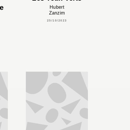
e
Hubert
Zanzim
25/10/2023