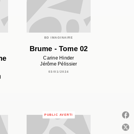
BD IMAGINAIRE
u
Brume - Tome 02
me
Carine Hinder
Jérôme Pélissier
03/01/2024
d
PUBLIC AVERTI
P