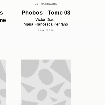
BD IMAGINAIRE
s
Phobos - Tome 03
ome
Victor Dixen
Maria Francesca Perifano
31/01/2024