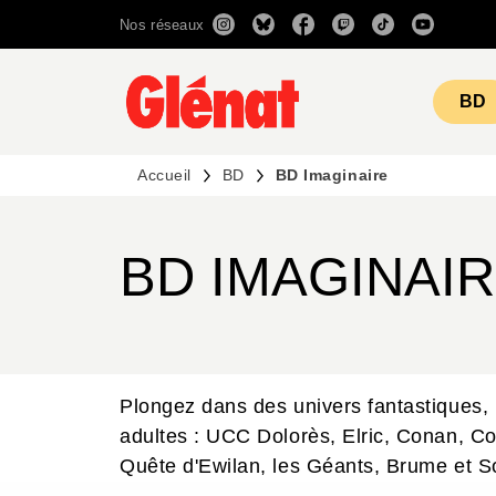
Nos réseaux
MENU
RECHERCHE
CONTENU
BD
Accueil
BD
BD Imaginaire
BD IMAGINAI
Plongez dans des univers fantastiques, 
adultes : UCC Dolorès, Elric, Conan, Co
Quête d'Ewilan, les Géants, Brume et So