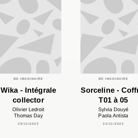
BD IMAGINAIRE
BD IMAGINAIRE
Wika - Intégrale
Sorceline - Coff
collector
T01 à 05
Olivier Ledroit
Sylvia Douyé
Thomas Day
Paola Antista
29/11/2023
22/11/2023