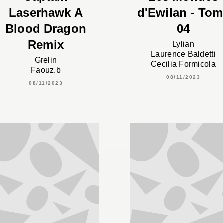
Laserhawk A
d'Ewilan - Tom
Blood Dragon
04
Remix
Lylian
Laurence Baldetti
Grelin
Cecilia Formicola
Faouz.b
08/11/2023
08/11/2023