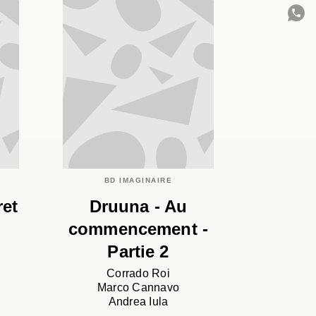
C
BD IMAGINAIRE
ret
Druuna - Au
commencement -
Partie 2
Corrado Roi
Marco Cannavo
Andrea Iula