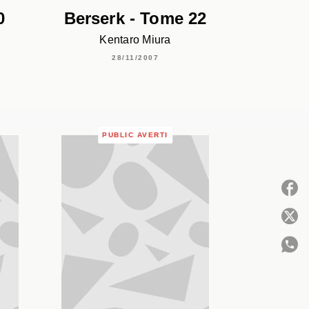
0
Berserk - Tome 22
Kentaro Miura
28/11/2007
PUBLIC AVERTI
P
C