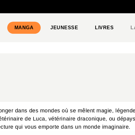
PIED DE PAGE
MANGA
JEUNESSE
LIVRES
L
 plonger dans des mondes où se mêlent magie, légend
vétérinaire de Luca, vétérinaire draconique, ou dépay
 lecture qui vous emporte dans un monde imaginaire.