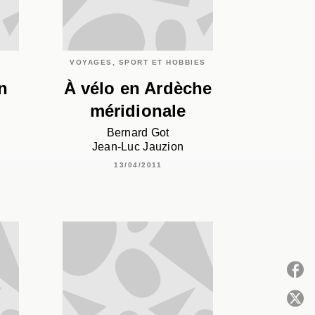
VOYAGES, SPORT ET HOBBIES
n
À vélo en Ardèche
méridionale
Bernard Got
Jean-Luc Jauzion
13/04/2011
P