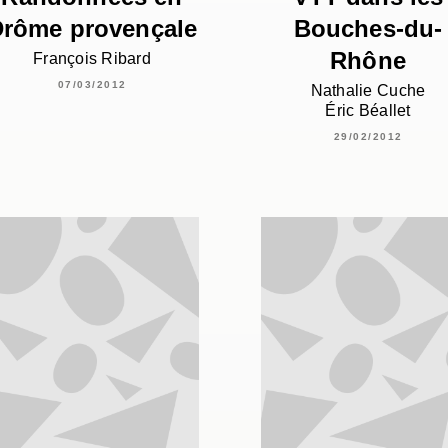
rôme provençale
Bouches-du-
Rhône
François Ribard
07/03/2012
Nathalie Cuche
Éric Béallet
29/02/2012