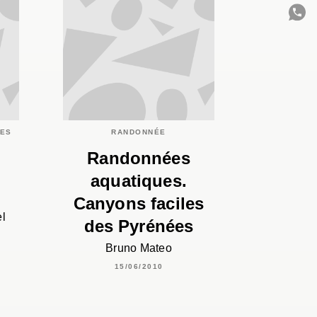
C
IES
RANDONNÉE
Randonnées
aquatiques.
Canyons faciles
l
des Pyrénées
Bruno Mateo
15/06/2010