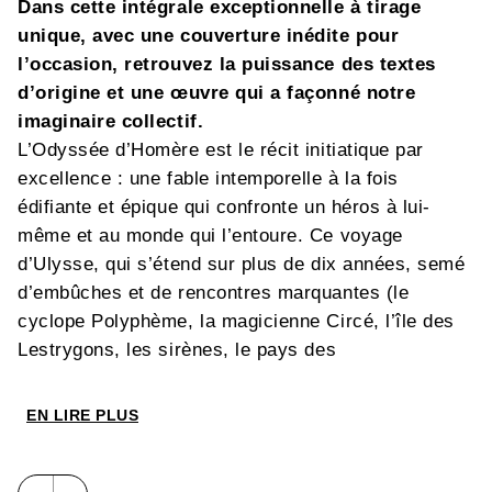
Dans cette intégrale exceptionnelle à tirage
unique, avec une couverture inédite pour
l’occasion, retrouvez la puissance des textes
d’origine et une œuvre qui a façonné notre
imaginaire collectif.
L’Odyssée d’Homère est le récit initiatique par
excellence : une fable intemporelle à la fois
édifiante et épique qui confronte un héros à lui-
même et au monde qui l’entoure. Ce voyage
d’Ulysse, qui s’étend sur plus de dix années, semé
d’embûches et de rencontres marquantes (le
cyclope Polyphème, la magicienne Circé, l’île des
Lestrygons, les sirènes, le pays des
Lotophages…), nous plonge au cœur des grands
thèmes fondateurs de la mythologie et de la
EN LIRE PLUS
philosophie grecques : la rédemption après l’hubris,
recherche d’une vie bonne, l’harmonie avec le