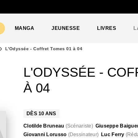
PIED DE PAGE
MANGA
JEUNESSE
LIVRES
L
L'Odyssée - Coffret Tomes 01 à 04
L'ODYSSÉE - COF
À 04
DÈS
10
ANS
Clotilde Bruneau
(
Scénariste
)
Giuseppe Baigue
Giovanni Lorusso
(
Dessinateur
)
Luc Ferry
(
Réda