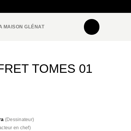
NEWSLETTER
ESPACE PRO / PRESSE
A MAISON GLÉNAT
FRET TOMES 01
ra
(
Dessinateur
)
cteur en chef
)