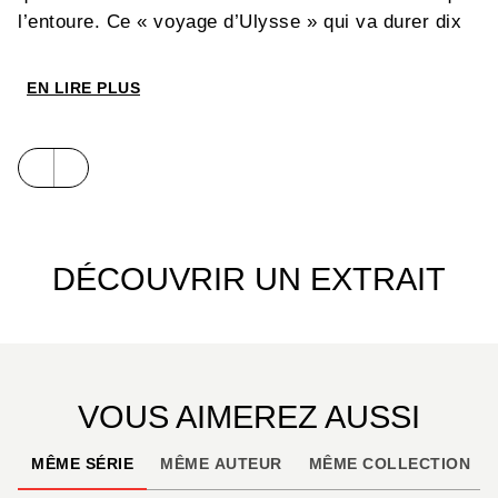
l’entoure. Ce « voyage d’Ulysse » qui va durer dix
ans est une nouvelle fois l’occasion de retrouver
quelques-uns des thèmes fondateurs de la
EN LIRE PLUS
mythologie et de la philosophie grecque, à
commencer par la recherche du bonheur et de
l'harmonie.
DÉCOUVRIR UN EXTRAIT
VOUS AIMEREZ AUSSI
MÊME SÉRIE
MÊME AUTEUR
MÊME COLLECTION