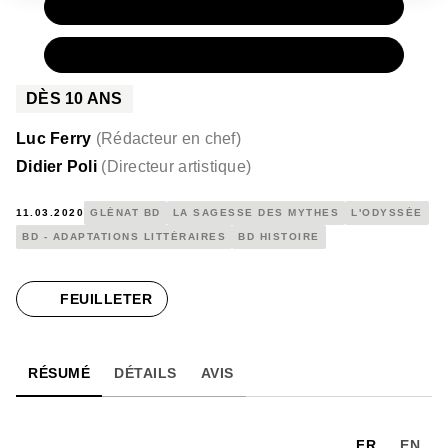
PAPIER
15,50 €
NUMÉRIQUE
8,99 €
DÈS
10
ANS
Luc Ferry
(
Rédacteur en chef
)
Didier Poli
(
Directeur artistique
)
11.03.2020
GLÉNAT BD
LA SAGESSE DES MYTHES
L'ODYSSÉE
BD - ADAPTATIONS LITTÉRAIRES
BD HISTOIRE
FEUILLETER
RÉSUMÉ
DÉTAILS
AVIS
FR
EN