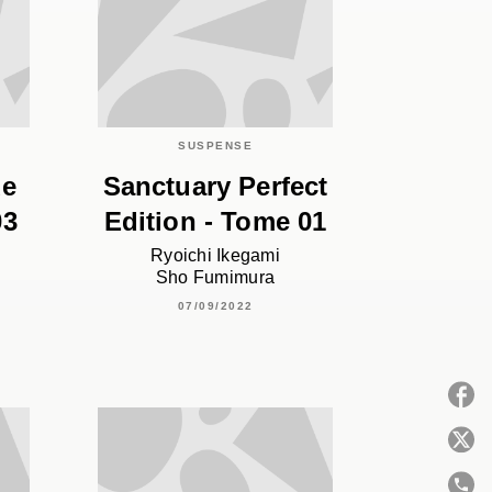
SUSPENSE
de
Sanctuary Perfect
03
Edition - Tome 01
Ryoichi Ikegami
Sho Fumimura
07/09/2022
P