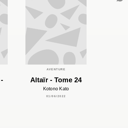
C
AVENTURE
 -
Altaïr - Tome 24
Kotono Kato
01/06/2022