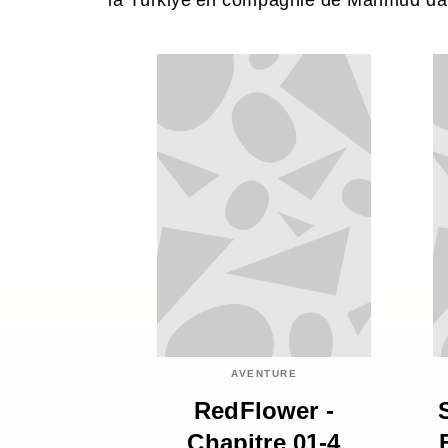
la Türkiye en compagnie de Mahmud dan
AVENTURE
RedFlower -
Chapitre 01-4