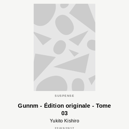
SUSPENSE
Gunnm - Édition originale - Tome
03
Yukito Kishiro
22/03/2017