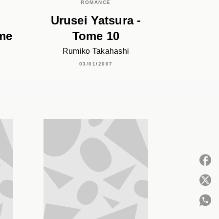
ROMANCE
Urusei Yatsura -
ome
Tome 10
Rumiko Takahashi
03/01/2007
P