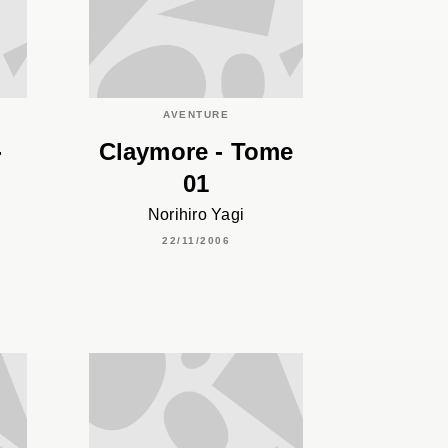
C
AVENTURE
-
Claymore - Tome
01
Norihiro Yagi
22/11/2006