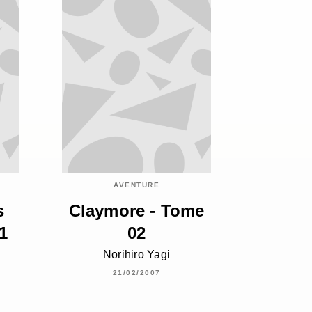
AVENTURE
s
Claymore - Tome
1
02
Norihiro Yagi
21/02/2007