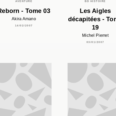
AVENTURE
BD HISTOIRE
Reborn - Tome 03
Les Aigles
décapitées - T
Akira Amano
19
14/02/2007
Michel Pierret
03/01/2007