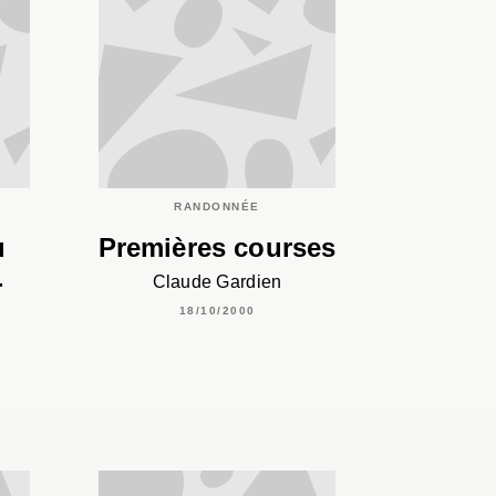
C
RANDONNÉE
u
Premières courses
-
Claude Gardien
18/10/2000