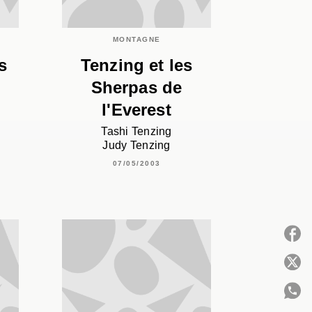
MONTAGNE
s
Tenzing et les
Sherpas de
l'Everest
Tashi Tenzing
Judy Tenzing
07/05/2003
P