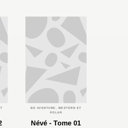
ET
BD AVENTURE, WESTERN ET
POLAR
2
Névé - Tome 01