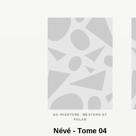
BD AVENTURE, WESTERN ET
POLAR
Névé - Tome 04