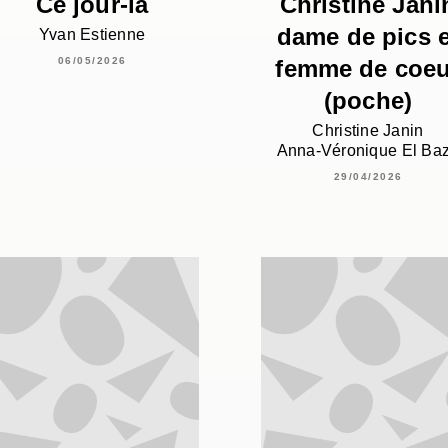
Ce jour-là
Christine Jani
dame de pics e
Yvan Estienne
femme de coeu
06/05/2026
(poche)
Christine Janin
Anna-Véronique El Ba
29/04/2026