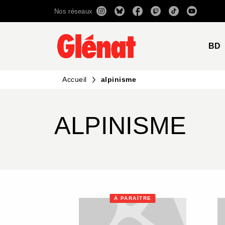
Nos réseaux
MENU
RECHERCHE
CONTENU
BD
Accueil
alpinisme
ALPINISME
À PARAÎTRE