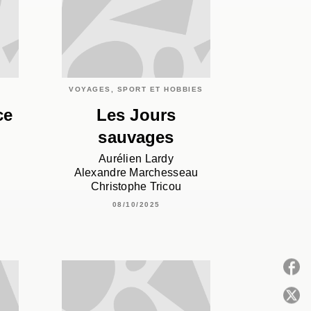
VOYAGES, SPORT ET HOBBIES
ce
Les Jours
sauvages
Aurélien Lardy
Alexandre Marchesseau
Christophe Tricou
08/10/2025
P