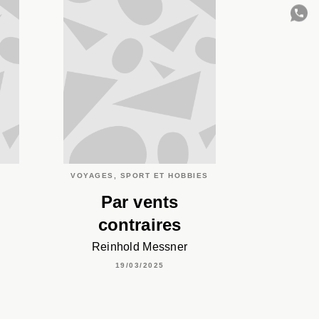
C
VOYAGES, SPORT ET HOBBIES
Par vents
contraires
Reinhold Messner
19/03/2025