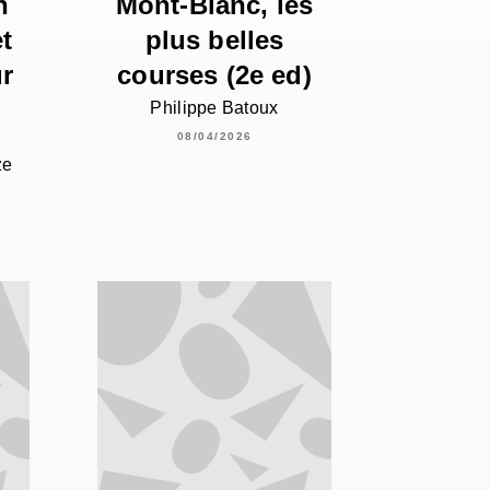
n
Mont-Blanc, les
t
plus belles
r
courses (2e ed)
Philippe Batoux
08/04/2026
ze