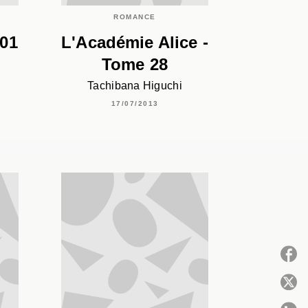
ROMANCE
01
L'Académie Alice -
Tome 28
Tachibana Higuchi
17/07/2013
P