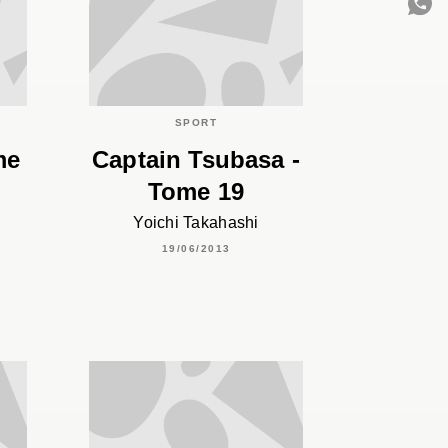
C
SPORT
me
Captain Tsubasa -
Tome 19
Yoichi Takahashi
19/06/2013