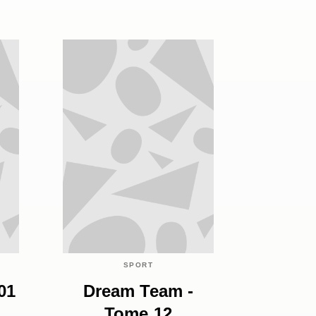
SPORT
01
Dream Team -
Tome 12