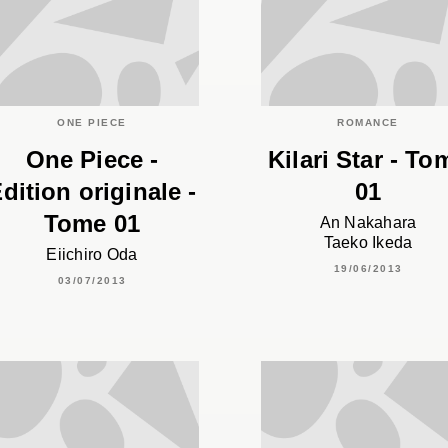
ONE PIECE
ROMANCE
One Piece -
Kilari Star - To
dition originale -
01
Tome 01
An Nakahara
Taeko Ikeda
Eiichiro Oda
19/06/2013
03/07/2013