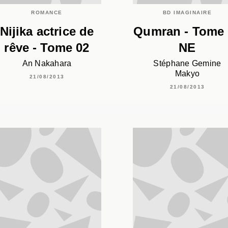
ROMANCE
BD IMAGINAIRE
Nijika actrice de
Qumran - Tome 
rêve - Tome 02
NE
An Nakahara
Stéphane Gemine
Makyo
21/08/2013
21/08/2013