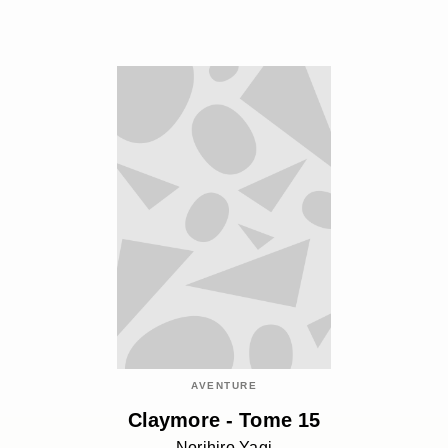
AVENTURE
Claymore - Tome 15
Norihiro Yagi