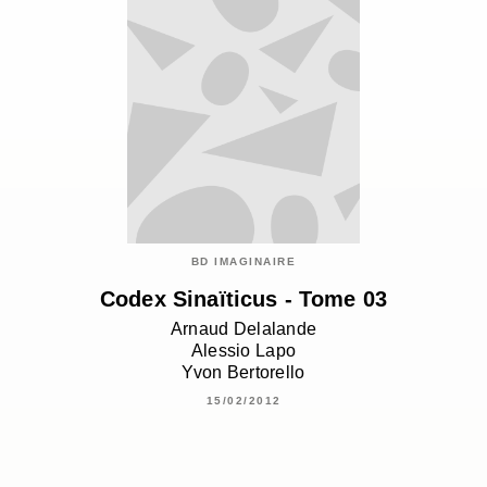
BD IMAGINAIRE
Codex Sinaïticus - Tome 03
Arnaud Delalande
Alessio Lapo
Yvon Bertorello
15/02/2012