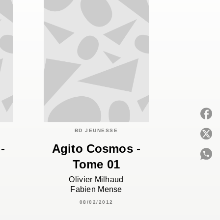
BD JEUNESSE
P
-
Agito Cosmos -
Tome 01
C
Olivier Milhaud
Fabien Mense
08/02/2012