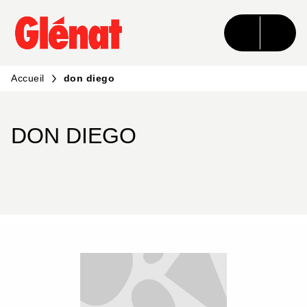
MENU
RECHERCHE
CONTENU
PIED DE PAGE
Accueil
don diego
DON DIEGO