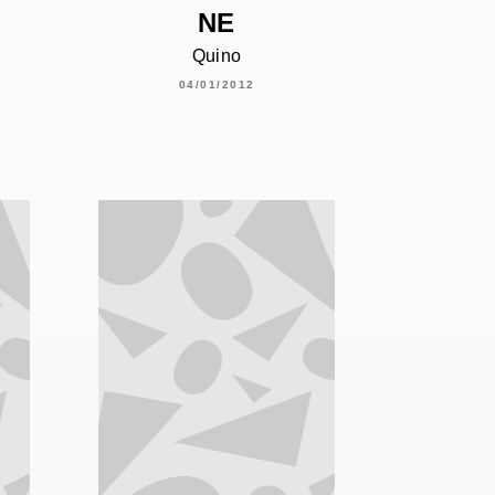
NE
Quino
04/01/2012