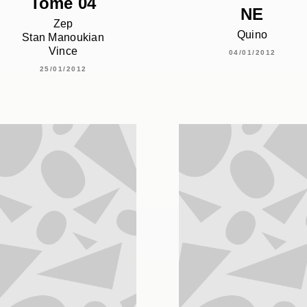
Tome 04
NE
Zep
Quino
Stan Manoukian
Vince
04/01/2012
25/01/2012