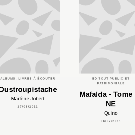
ALBUMS, LIVRES À ÉCOUTER
BD TOUT-PUBLIC ET
PATRIMONIALE
Oustroupistache
Mafalda - Tome 
Marlène Jobert
NE
17/08/2011
Quino
06/07/2011