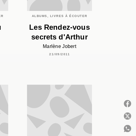
ER
ALBUMS, LIVRES À ÉCOUTER
u
Les Rendez-vous
u
secrets d'Arthur
Marlène Jobert
21/09/2011
P