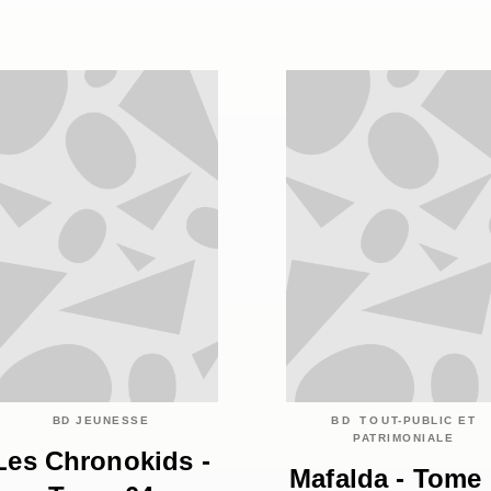
BD JEUNESSE
BD TOUT-PUBLIC ET
PATRIMONIALE
Les Chronokids -
Mafalda - Tome 