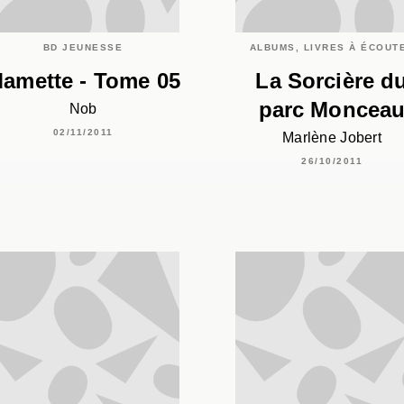
BD JEUNESSE
ALBUMS, LIVRES À ÉCOUT
amette - Tome 05
La Sorcière d
parc Moncea
Nob
02/11/2011
Marlène Jobert
26/10/2011