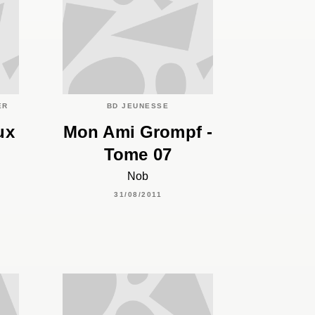
C
ER
BD JEUNESSE
ux
Mon Ami Grompf -
Tome 07
Nob
31/08/2011