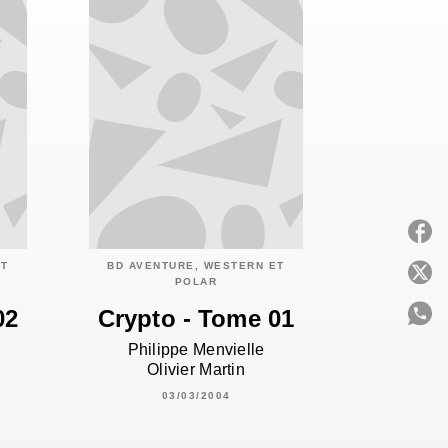
ET
BD AVENTURE, WESTERN ET
P
POLAR
02
Crypto - Tome 01
Philippe Menvielle
C
Olivier Martin
03/03/2004