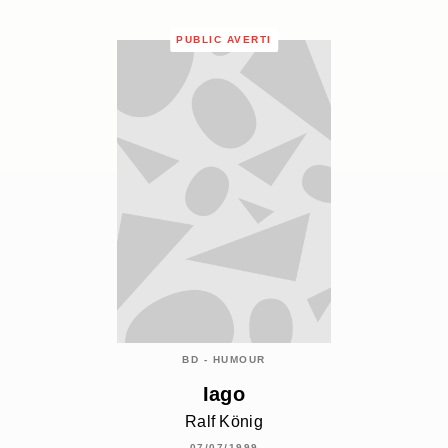
PUBLIC AVERTI
BD - HUMOUR
Iago
Ralf König
07/07/1999