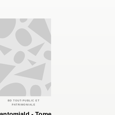
BD TOUT-PUBLIC ET
PATRIMONIALE
antomiald - Tome