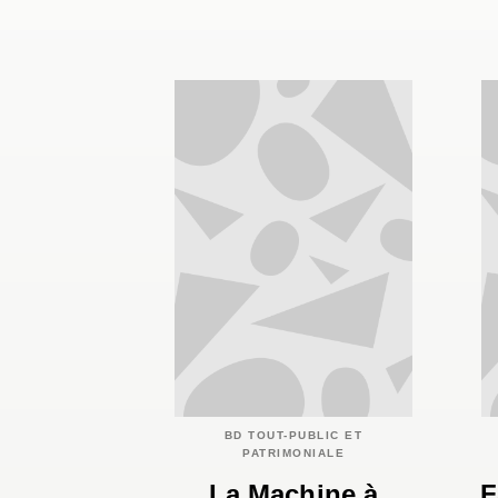
BD TOUT-PUBLIC ET
PATRIMONIALE
La Machine à
F