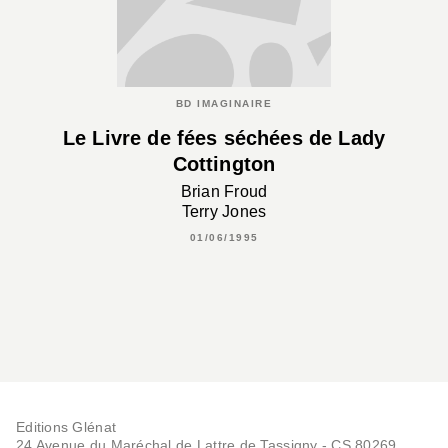
BD IMAGINAIRE
Le Livre de fées séchées de Lady
Cottington
Brian Froud
Terry Jones
01/06/1995
Editions Glénat
24 Avenue du Maréchal de Lattre de Tassigny - CS 80269