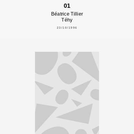
01
Béatrice Tillier
Téhy
23/10/1996