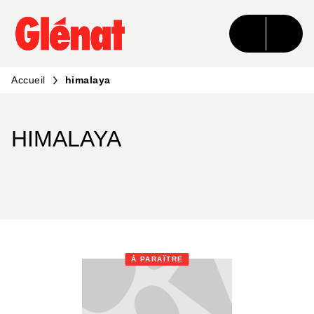
MENU
RECHERCHE
CONTENU
PIED DE PAGE
Accueil
himalaya
HIMALAYA
À PARAÎTRE