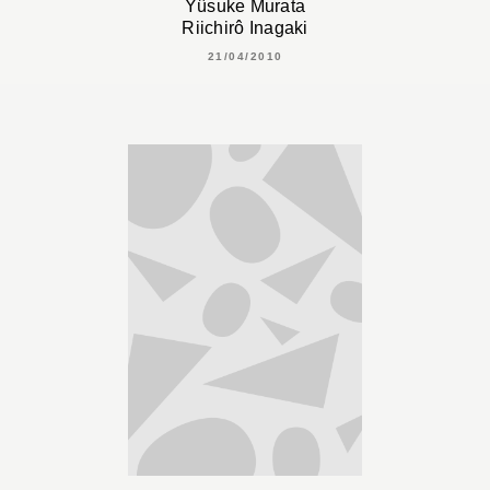
Yûsuke Murata
Riichirô Inagaki
21/04/2010