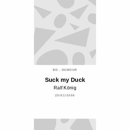
BD - HUMOUR
Suck my Duck
Ralf König
25/01/2006