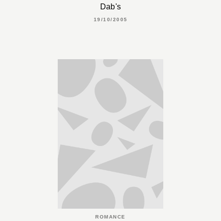
Dab's
19/10/2005
ROMANCE