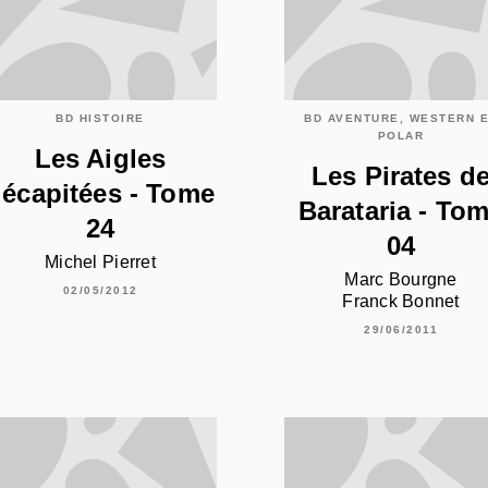
BD HISTOIRE
BD AVENTURE, WESTERN 
POLAR
Les Aigles
Les Pirates d
écapitées - Tome
Barataria - To
24
04
Michel Pierret
Marc Bourgne
02/05/2012
Franck Bonnet
29/06/2011