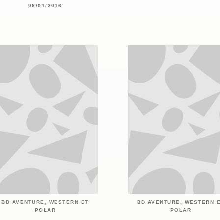
06/01/2016
BD AVENTURE, WESTERN ET
BD AVENTURE, WESTERN 
POLAR
POLAR