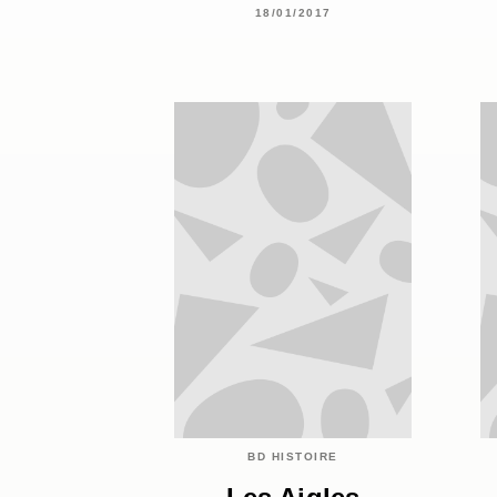
18/01/2017
BD HISTOIRE