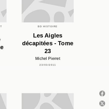
ET
BD HISTOIRE
Les Aigles
e
décapitées - Tome
me
23
Michel Pierret
23/03/2011
P