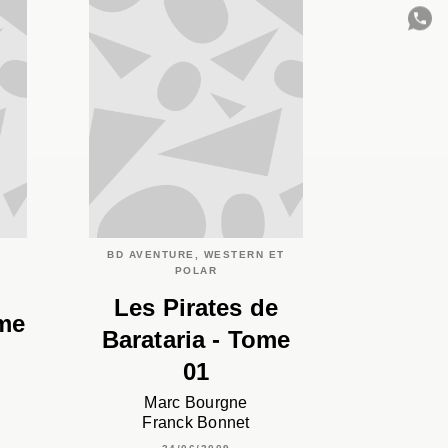
C
BD AVENTURE, WESTERN ET
POLAR
Les Pirates de
ome
Barataria - Tome
01
Marc Bourgne
Franck Bonnet