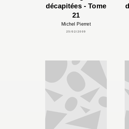
décapitées - Tome
d
21
Michel Pierret
25/02/2009