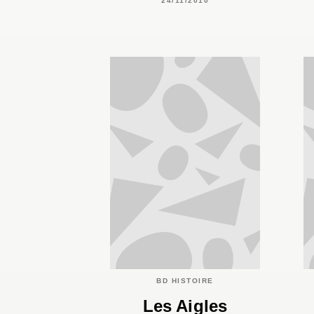
24/11/2010
BD HISTOIRE
Les Aigles