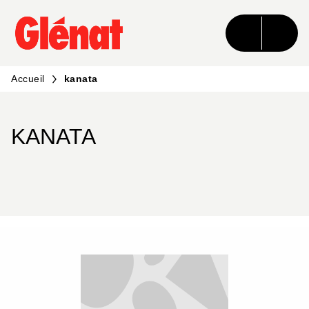
MENU
RECHERCHE
CONTENU
PIED DE PAGE
Accueil
kanata
KANATA