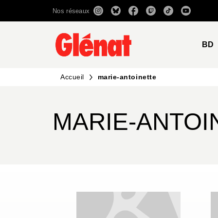
Nos réseaux
MENU
RECHERCHE
CONTENU
BD
Accueil
marie-antoinette
MARIE-ANTOI