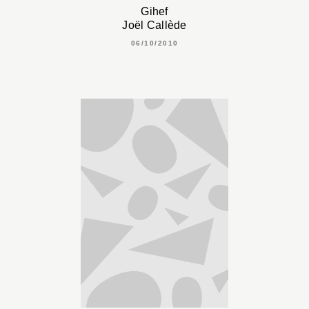
Gihef
Joël Callède
06/10/2010