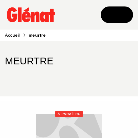
MENU
RECHERCHE
CONTENU
PIED DE PAGE
Accueil
meurtre
MEURTRE
À PARAÎTRE