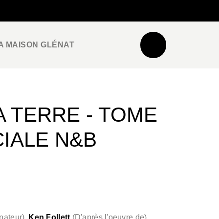
NEWSLETTER
ESPACE PRO / PRESSE
A MAISON GLÉNAT
A TERRE - TOME
CIALE N&B
nateur
)
Ken Follett
(
D'après l'oeuvre de
)