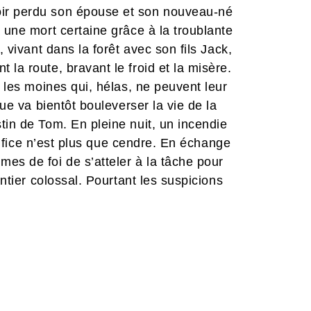
ir perdu son épouse et son nouveau-né
 une mort certaine grâce à la troublante
, vivant dans la forêt avec son fils Jack,
la route, bravant le froid et la misère.
r les moines qui, hélas, ne peuvent leur
que va bientôt bouleverser la vie de la
tin de Tom. En pleine nuit, un incendie
’édifice n’est plus que cendre. En échange
es de foi de s’atteler à la tâche pour
antier colossal. Pourtant les suspicions
nt cet incendie a-t-il bien pu se
encent à s’élever contre la présence
oursuivre sa mission, Tom devra faire un
bâtisseur et voir une nouvelle