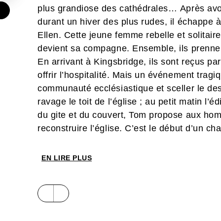
plus grandiose des cathédrales… Après avo
€
durant un hiver des plus rudes, il échappe à
Ellen. Cette jeune femme rebelle et solitaire
devient sa compagne. Ensemble, ils prennent 
En arrivant à Kingsbridge, ils sont reçus pa
offrir l’hospitalité. Mais un événement tragi
communauté ecclésiastique et sceller le des
ravage le toit de l’église ; au petit matin l
du gite et du couvert, Tom propose aux homm
reconstruire l’église. C’est le début d’un ch
demeurent au sein de la communauté. Comme
déclarer ? Au même moment, des voix comm
EN LIRE PLUS
d’Ellen au sein du prieuré. Bien décidé à p
choix déchirant s’il veut être nommé maître-
cathédrale sortir de terre…