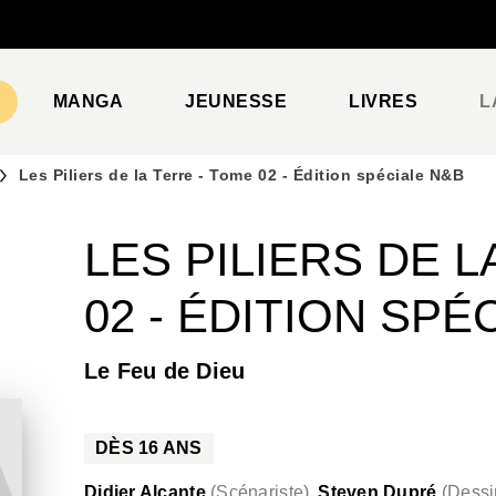
PIED DE PAGE
MANGA
JEUNESSE
LIVRES
L
Les Piliers de la Terre - Tome 02 - Édition spéciale N&B
LES PILIERS DE L
02 - ÉDITION SPÉ
Le Feu de Dieu
DÈS
16
ANS
Didier Alcante
(
Scénariste
)
Steven Dupré
(
Dessi