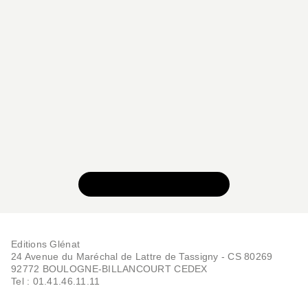
VOIR TOUTE LA SÉRIE
Editions Glénat
24 Avenue du Maréchal de Lattre de Tassigny - CS 80269
92772 BOULOGNE-BILLANCOURT CEDEX
Tel : 01.41.46.11.11