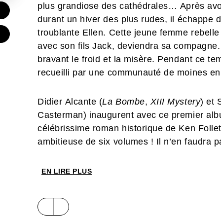
plus grandiose des cathédrales… Après avo
€
durant un hiver des plus rudes, il échappe 
troublante Ellen. Cette jeune femme rebelle e
€
avec son fils Jack, deviendra sa compagne. 
bravant le froid et la misère. Pendant ce t
recueilli par une communauté de moines en 
Didier Alcante (
La Bombe
,
XIII Mystery
) et
Casterman) inaugurent avec ce premier alb
célébrissime roman historique de Ken Follet
ambitieuse de six volumes ! Il n’en faudra 
l’univers de cette saga médiévale épique c
cathédrales. Une histoire aux multiples reb
EN LIRE PLUS
télévisée sous la houlette de Ridley Scott,
musicale ! Il ne manquait qu’au Neuvième A
personnages tant aimés du grand public : le 