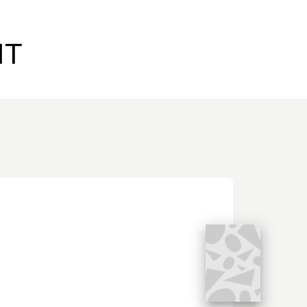
nfâme William… Admirateur inconditionnel
assion et une redoutable efficacité
a bande dessinée, que Steven Dupré
IT
ène et sa générosité dans les détails.
mentaire extrêmement précis et rigoureux
iversité de Namur Nicolas Ruffini-
lossal que représente cette adaptation
aste de Ken Follett lui-même, auteur
occasion.