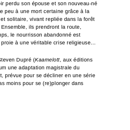
ir perdu son épouse et son nouveau-né
de peu à une mort certaine grâce à la
t solitaire, vivant repliée dans la forêt
Ensemble, ils prendront la route,
emps, le nourrisson abandonné est
proie à une véritable crise religieuse…
 Steven Dupré (
Kaamelott
, aux éditions
um une adaptation magistrale du
t, prévue pour se décliner en une série
pas moins pour se (re)plonger dans
onsacrée aux premiers bâtisseurs de
ondissements déjà déclinée en série
 en jeu vidéo, et même en comédie
rt de s’emparer de la destinée de ces
prieur Philip, la jeune chatelaine