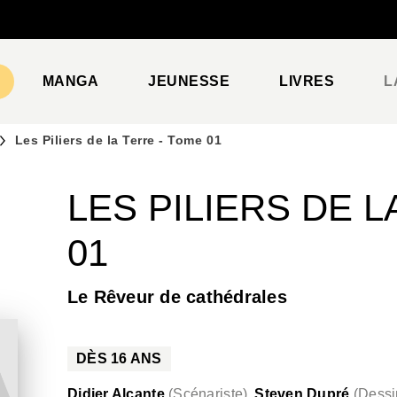
PIED DE PAGE
MANGA
JEUNESSE
LIVRES
L
Les Piliers de la Terre - Tome 01
LES PILIERS DE L
01
Le Rêveur de cathédrales
DÈS
16
ANS
Didier Alcante
(
Scénariste
)
Steven Dupré
(
Dessi