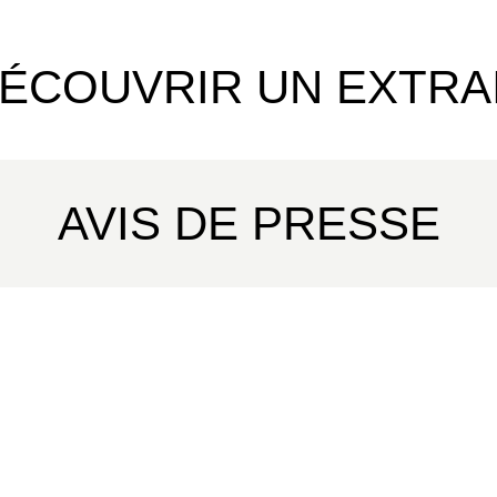
Aliena, l’archidiacre Waleran ou encore l’i
de Ken Follett, Didier Alcante adapte avec p
cette épopée monumentale au langage de l
ÉCOUVRIR UN EXTRA
enrichit grâce à sa science de la mise en sc
L’album se fonde aussi sur un travail docu
supervisé par le Docteur en Histoire de l’Un
Ronzani.
AVIS DE PRESSE
Un premier tome à la hauteur du chantier co
littéraire, qui a reçu l’approbation enthousi
d’une préface inédite exceptionnelle pour l’