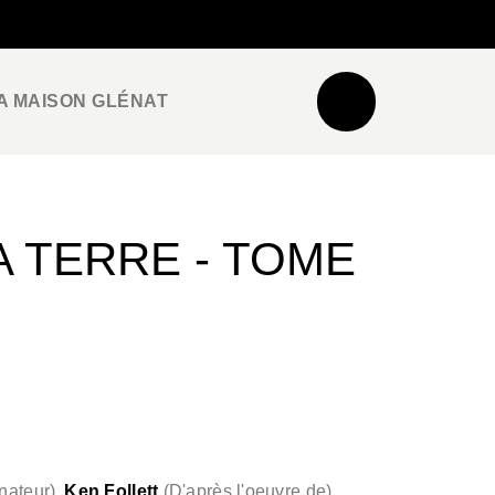
NEWSLETTER
ESPACE PRO / PRESSE
A MAISON GLÉNAT
A TERRE - TOME
nateur
)
Ken Follett
(
D'après l'oeuvre de
)