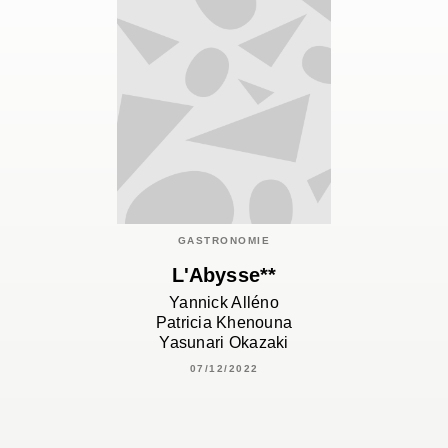
GASTRONOMIE
L'Abysse**
Yannick Alléno
Patricia Khenouna
Yasunari Okazaki
07/12/2022