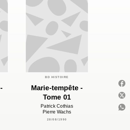
BD HISTOIRE
-
Marie-tempête -
Tome 01
P
Patrick Cothias
Pierre Wachs
28/08/1990
C