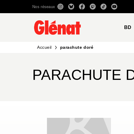
Nos réseaux
MENU
RECHERCHE
CONTENU
BD
Accueil
parachute doré
PARACHUTE 