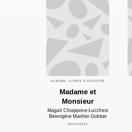
ALBUMS, LIVRES À ÉCOUTER
Madame et
Monsieur
Magali Chiappone-Lucchesi
Bérengère Mariller-Gobber
28/04/2021