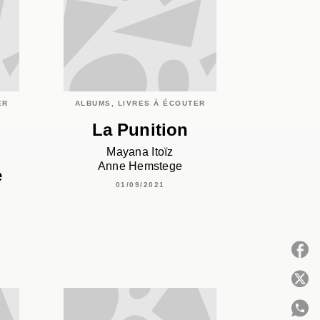
ER
ALBUMS, LIVRES À ÉCOUTER
La Punition
Mayana Itoïz
Anne Hemstege
e
01/09/2021
P