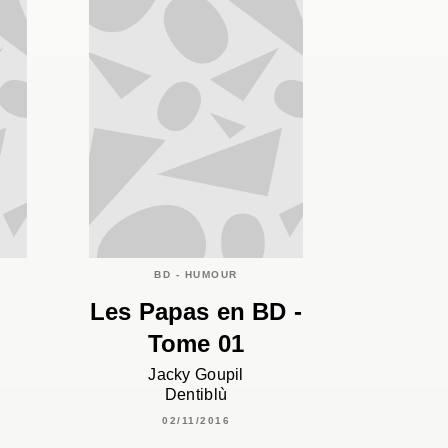
C
BD - HUMOUR
Les Papas en BD -
Tome 01
Jacky Goupil
Dentiblù
02/11/2016