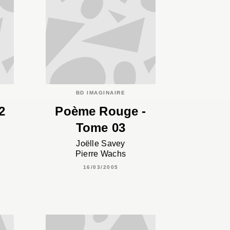
BD IMAGINAIRE
2
Poème Rouge -
Tome 03
Joëlle Savey
Pierre Wachs
16/03/2005