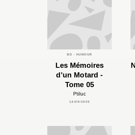
BD - HUMOUR
Les Mémoires
N
d'un Motard -
Tome 05
Ptiluc
14/09/2005