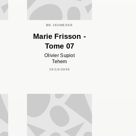
BD JEUNESSE
Marie Frisson -
Tome 07
Olivier Supiot
Tehem
19/10/2005