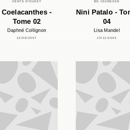
VENTS D'OUEST
BD JEUNESSE
Coelacanthes -
Nini Patalo - T
Tome 02
04
Daphné Collignon
Lisa Mandel
22/08/2007
15/11/2006