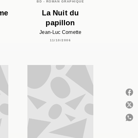
BD - ROMAN GRAPHIQUE
ome
La Nuit du
papillon
Jean-Luc Cornette
11/10/2006
P
C