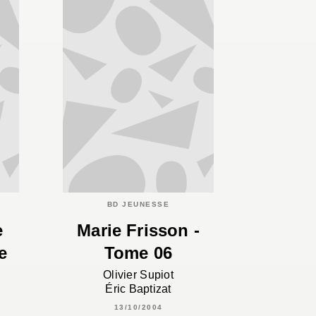
BD JEUNESSE
e
Marie Frisson -
e
Tome 06
Olivier Supiot
Éric Baptizat
13/10/2004