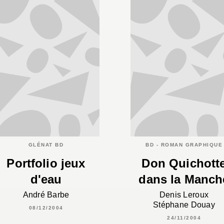
GLÉNAT BD
BD - ROMAN GRAPHIQUE
Portfolio jeux
Don Quichott
d'eau
dans la Manch
André Barbe
Denis Leroux
Stéphane Douay
08/12/2004
24/11/2004