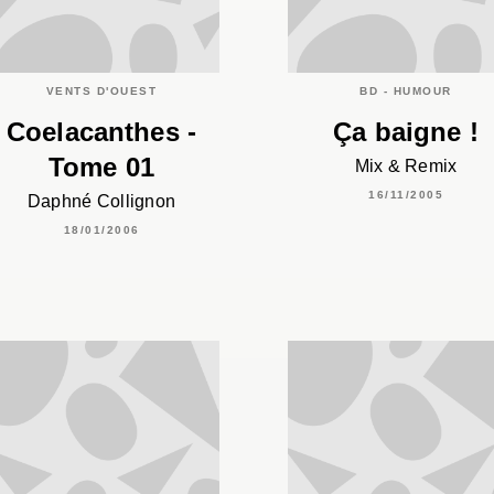
VENTS D'OUEST
BD - HUMOUR
Coelacanthes -
Ça baigne !
Tome 01
Mix & Remix
16/11/2005
Daphné Collignon
18/01/2006