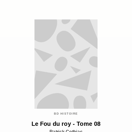
BD HISTOIRE
Le Fou du roy - Tome 08
Patrick Cothias