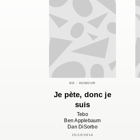
BD - HUMOUR
Je pète, donc je
suis
Tebo
Ben Applebaum
Dan DiSorbo
15/10/2014