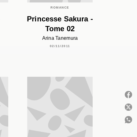
ROMANCE
-
Princesse Sakura -
Tome 02
Arina Tanemura
02/11/2011
P
C