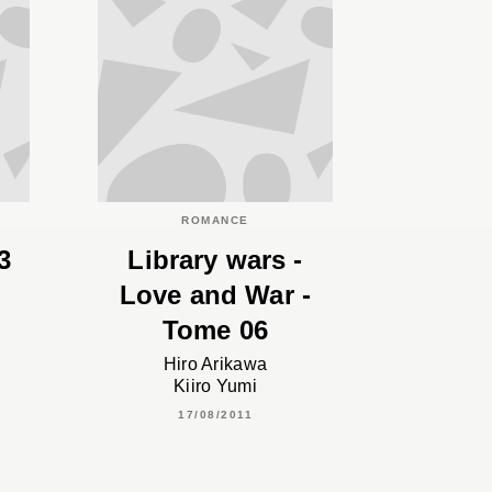
ROMANCE
3
Library wars -
Love and War -
Tome 06
Hiro Arikawa
Kiiro Yumi
17/08/2011