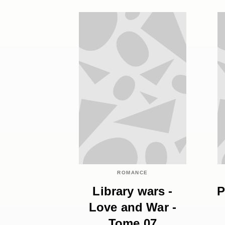
ROMANCE
Library wars -
P
Love and War -
Tome 07