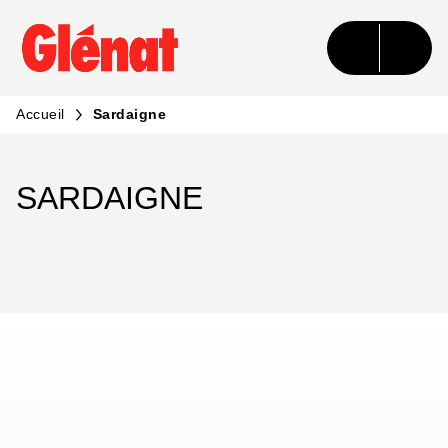
MENU
RECHERCHE
CONTENU
PIED DE PAGE
Accueil
Sardaigne
SARDAIGNE